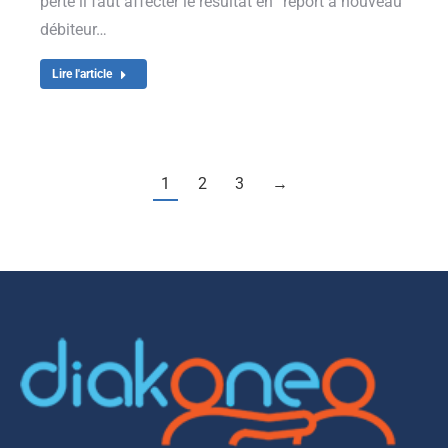
perte il faut affecter le résultat en “report à nouveau
débiteur…
Lire l'article
1
2
3
→