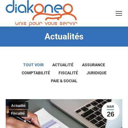
Actualités
Vous êtes ici :
TOUT VOIR
ACTUALITÉ
ASSURANCE
COMPTABILITÉ
FISCALITÉ
JURIDIQUE
PAIE & SOCIAL
Actualité
MAR
26
Fiscalité