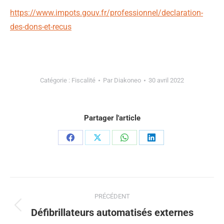
https://www.impots.gouv.fr/professionnel/declaration-
des-dons-et-recus
Catégorie :
Fiscalité
Par
Diakoneo
30 avril 2022
Partager l'article
Partager
Partager
Partager
Partager
sur
sur
sur
sur
Facebook
X
WhatsApp
LinkedIn
Navigation
PRÉCÉDENT
article
Défibrillateurs automatisés externes
Article