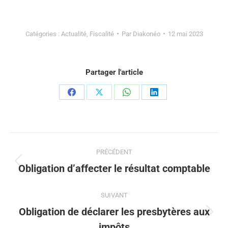
Catégories :
Actualité
,
Fiscalité
Par
Diakonéo
12 mai 2023
Partager l'article
Partager
Partager
Partager
Partager
sur
sur
sur
sur
Facebook
X
WhatsApp
LinkedIn
Navigation
PRÉCÉDENT
article
Obligation d’affecter le résultat comptable
Article
précédent
:
SUIVANT
Obligation de déclarer les presbytères aux
Article
impôts