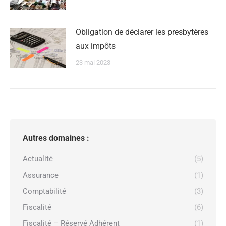
Obligation de déclarer les presbytères
aux impôts
23 mai 2023
Autres domaines :
Actualité
(5)
Assurance
(1)
Comptabilité
(3)
Fiscalité
(6)
Fiscalité – Réservé Adhérent
(1)